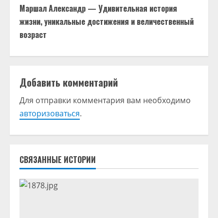
Маршал Александр — Удивительная история
о
жизни, уникальные достижения и величественный
возраст
л
ж
и
Добавить комментарий
т
Для отправки комментария вам необходимо
авторизоваться
.
ь
ч
т
СВЯЗАННЫЕ ИСТОРИИ
е
н