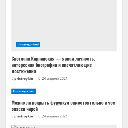
и
е
Uncategorised
Светлана Карпинская — яркая личность,
интересная биография и впечатляющие
достижения
pristroykin_
24 апреля 2021
Uncategorised
Можно ли вскрыть фурункул самостоятельно и чем
опасен чирей
pristroykin_
24 апреля 2021