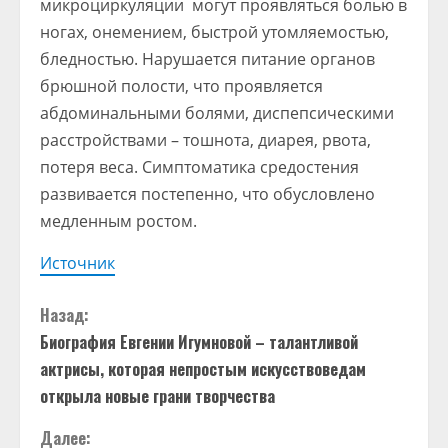
микроциркуляции могут проявляться болью в
ногах, онемением, быстрой утомляемостью,
бледностью. Нарушается питание органов
брюшной полости, что проявляется
абдоминальными болями, диспепсическими
расстройствами – тошнота, диарея, рвота,
потеря веса. Симптоматика средостения
развивается постепенно, что обусловлено
медленным ростом.
Источник
П
Назад:
Биография Евгении Игумновой – талантливой
р
актрисы, которая непростым искусствоведам
о
открыла новые грани творчества
д
Далее: