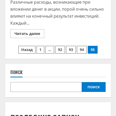
Различные расходы, возникающие при
вложении денег в акции, порой очень сильно
влияют на конечный результат инвестиций.
Каждый...
Read
Читать далее
more
about
Налоги,
Пагинация
комиссии
Назад
1
…
92
93
94
95
и
другие
записей
издержки
инвестора
|
ПОИСК
ПОИСК