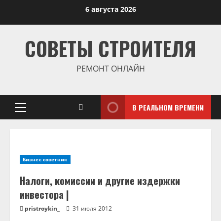
Перейти
6 августа 2026
к
содержимому
СОВЕТЫ СТРОИТЕЛЯ
РЕМОНТ ОНЛАЙН
В РЕАЛЬНОМ ВРЕМЕНИ
Основное
меню
Бизнес советник
Налоги, комиссии и другие издержки
инвестора |
pristroykin_
31 июля 2012