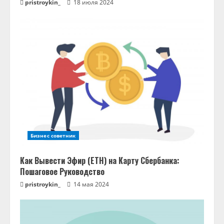
pristroykin_
18 июля 2024
и
е
Бизнес советник
Как Вывести Эфир (ETH) на Карту Сбербанка:
Пошаговое Руководство
pristroykin_
14 мая 2024