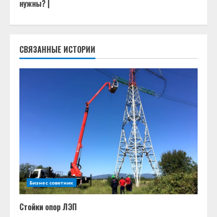
д
нужны? |
о
л
СВЯЗАННЫЕ ИСТОРИИ
ж
и
т
ь
ч
т
Бизнес советник
е
н
Стойки опор ЛЭП