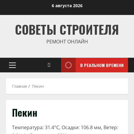
Перейти
6 августа 2026
к
содержимому
СОВЕТЫ СТРОИТЕЛЯ
РЕМОНТ ОНЛАЙН
В РЕАЛЬНОМ ВРЕМЕНИ
Основное
меню
Главная
Пекин
Пекин
Температура: 31.4°C, Осадки: 106.8 мм, Ветер: