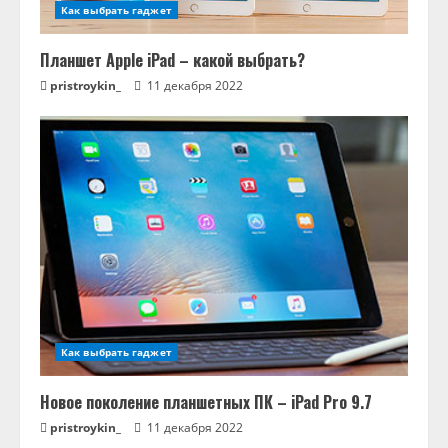
е
Как выбрать гаджет
Планшет Apple iPad – какой выбрать?
pristroykin_
11 декабря 2022
Как выбрать гаджет
Новое поколение планшетных ПК – iPad Pro 9.7
pristroykin_
11 декабря 2022