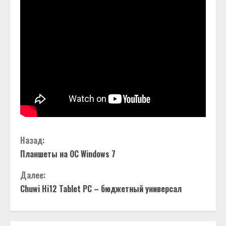
П
Назад:
Планшеты на ОС Windows 7
р
Далее:
о
Chuwi Hi12 Tablet PC – бюджетный универсал
д