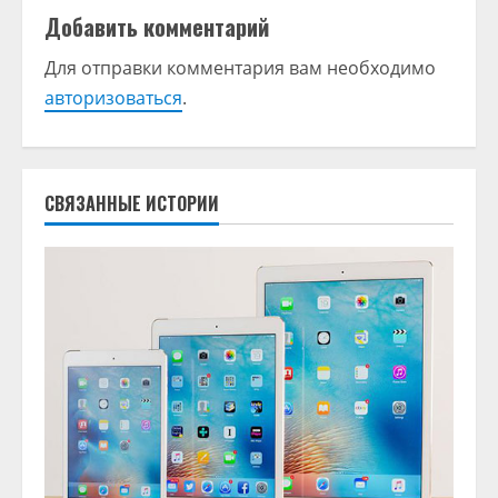
о
Добавить комментарий
л
Для отправки комментария вам необходимо
ж
авторизоваться
.
и
т
СВЯЗАННЫЕ ИСТОРИИ
ь
ч
т
е
н
и