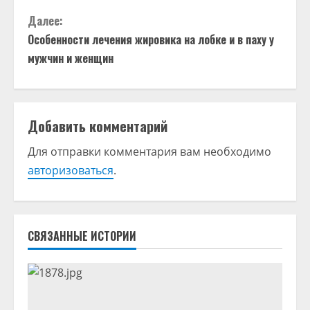
о
Далее:
д
Особенности лечения жировика на лобке и в паху у
мужчин и женщин
о
л
Добавить комментарий
ж
Для отправки комментария вам необходимо
и
авторизоваться
.
т
ь
СВЯЗАННЫЕ ИСТОРИИ
ч
т
е