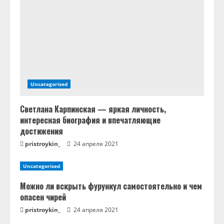
н
и
е
Uncategorised
Светлана Карпинская — яркая личность,
интересная биография и впечатляющие
достижения
pristroykin_
24 апреля 2021
Uncategorised
Можно ли вскрыть фурункул самостоятельно и чем
опасен чирей
pristroykin_
24 апреля 2021