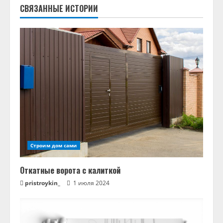
т
СВЯЗАННЫЕ ИСТОРИИ
ь
ч
т
е
н
и
е
Строим дом сами
Откатные ворота с калиткой
pristroykin_
1 июля 2024