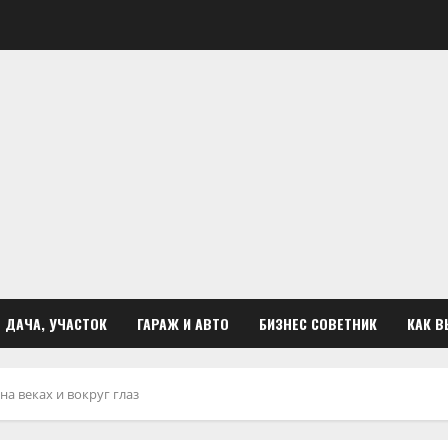
ДАЧА, УЧАСТОК
ГАРАЖ И АВТО
БИЗНЕС СОВЕТНИК
КАК В
а веках и вокруг глаз