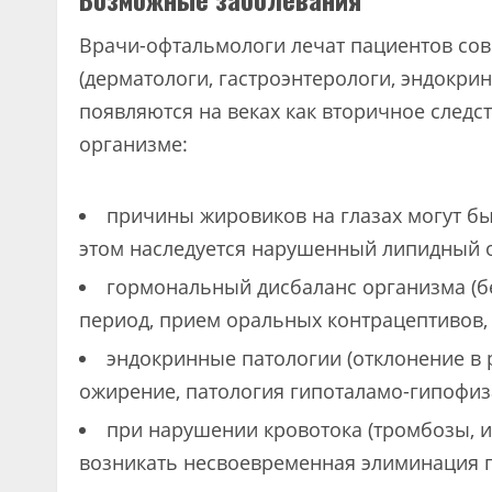
Врачи-офтальмологи лечат пациентов со
(дерматологи, гастроэнтерологи, эндокри
появляются на веках как вторичное следс
организме:
причины жировиков на глазах могут б
этом наследуется нарушенный липидный о
гормональный дисбаланс организма (бе
период, прием оральных контрацептивов,
эндокринные патологии (отклонение в 
ожирение, патология гипоталамо-гипофиз
при нарушении кровотока (тромбозы, 
возникать несвоевременная элиминация п