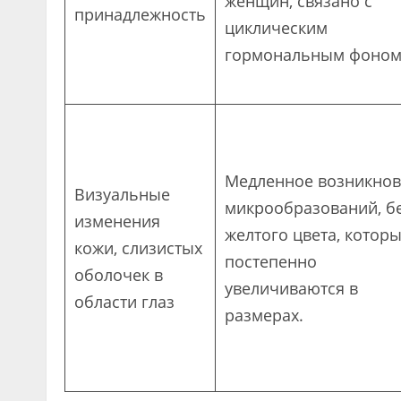
женщин, связано с
принадлежность
циклическим
гормональным фоном
Медленное возникно
Визуальные
микрообразований, б
изменения
желтого цвета, котор
кожи, слизистых
постепенно
оболочек в
увеличиваются в
области глаз
размерах.