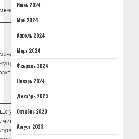
Июнь 2024
мень
Демодекоз
Май 2024
Апрель 2024
Март 2024
мечается сильная
жущая боль постоянного
Не характерно.
Февраль 2024
рактера.
Январь 2024
Декабрь 2023
Октябрь 2023
ще у женского пола по
ичине применения
Август 2023
коративной косметики,