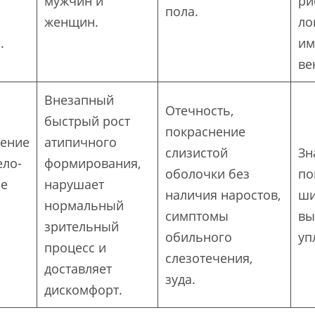
мужчин и
ри
пола.
женщин.
ло
.
им
ве
Внезапный
Отечность,
быстрый рост
покраснение
вение
атипичного
слизистой
Зн
ело-
формирования,
оболочки без
по
ые
нарушает
наличия наростов,
ши
нормальный
симптомы
вы
зрительный
обильного
уп
процесс и
слезотечения,
доставляет
зуда.
дискомфорт.