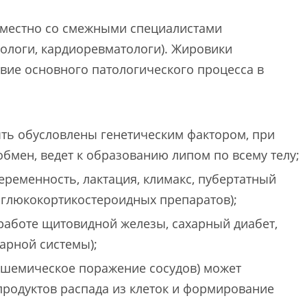
вместно со смежными специалистами
нологи, кардиоревматологи). Жировики
твие основного патологического процесса в
ыть обусловлены генетическим фактором, при
бмен, ведет к образованию липом по всему телу;
ременность, лактация, климакс, пубертатный
 глюкокортикостероидных препаратов);
работе щитовидной железы, сахарный диабет,
арной системы);
ишемическое поражение сосудов) может
родуктов распада из клеток и формирование