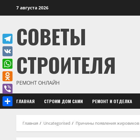
Перейти
7 августа 2026
к
содержимому
СОВЕТЫ
Telegram
СТРОИТЕЛЯ
VK
WhatsApp
РЕМОНТ ОНЛАЙН
Odnoklassniki
Viber
ГЛАВНАЯ
СТРОИМ ДОМ САМИ
РЕМОНТ И ОТДЕЛКА
Отправить
Главная
Uncategorised
Причины появления жировиков н