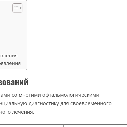
явления
появления
азований
нами со многими офтальмологическими
нциальную диагностику для своевременного
ного лечения.