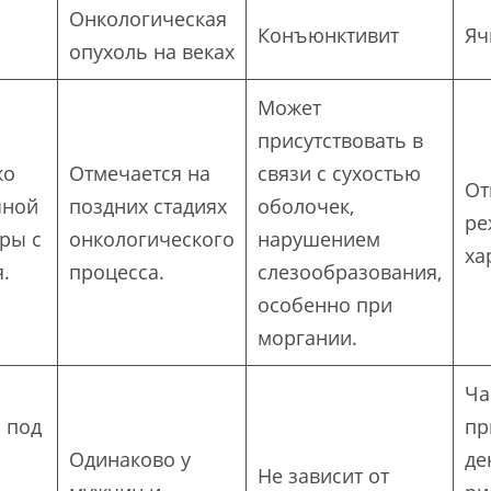
Онкологическая
Конъюнктивит
Яч
опухоль на веках
Может
присутствовать в
ко
Отмечается на
связи с сухостью
От
чной
поздних стадиях
оболочек,
ре
ры с
онкологического
нарушением
ха
.
процесса.
слезообразования,
особенно при
моргании.
Ча
 под
пр
Одинаково у
де
Не зависит от