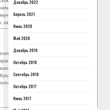
ском нарушения
Одинаково.
Декабрь 2022
кального
Апрель 2021
мунитета, повреждением
к, занесением инфекции.
Июнь 2020
Май 2020
Декабрь 2019
ачительное
Чешуйчатость
краснение, отек,
кожи век,
Октябрь 2018
шкообразное
шелушение, без
Сентябрь 2018
бухание с белым
воспалительных
лотнением в центре.
явлений.
Октябрь 2017
Июнь 2017