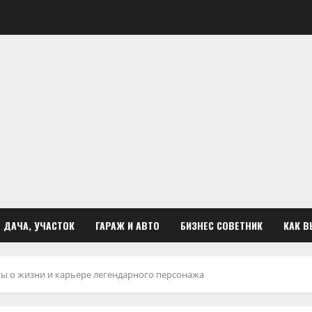
ДАЧА, УЧАСТОК
ГАРАЖ И АВТО
БИЗНЕС СОВЕТНИК
КАК В
ы о жизни и карьере легендарного персонажа