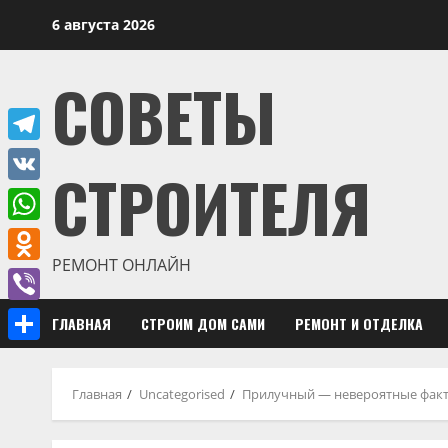
Перейти
6 августа 2026
к
содержимому
СОВЕТЫ
Telegram
СТРОИТЕЛЯ
VK
WhatsApp
РЕМОНТ ОНЛАЙН
Odnoklassniki
Viber
ГЛАВНАЯ
СТРОИМ ДОМ САМИ
РЕМОНТ И ОТДЕЛКА
Отправить
Главная
Uncategorised
Прилучный — невероятные факт