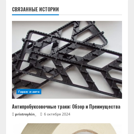
л
СВЯЗАННЫЕ ИСТОРИИ
ж
и
т
ь
ч
т
е
Гараж и авто
н
Антипробуксовочные траки: Обзор и Преимущества
и
pristroykin_
6 октября 2024
е