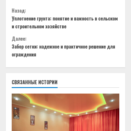
П
Назад:
Уплотнение грунта: понятие и важность в сельском
р
и строительном хозяйстве
о
Далее:
д
Забор сетки: надежное и практичное решение для
ограждения
о
л
СВЯЗАННЫЕ ИСТОРИИ
ж
и
т
ь