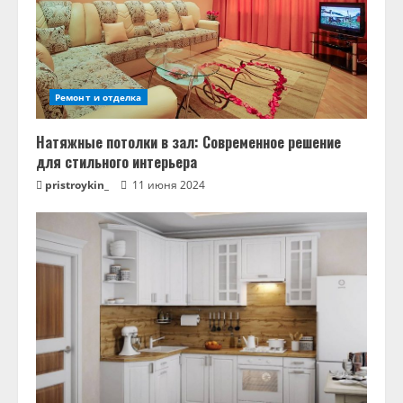
ч
т
е
Ремонт и отделка
н
Натяжные потолки в зал: Современное решение
и
для стильного интерьера
pristroykin_
11 июня 2024
е