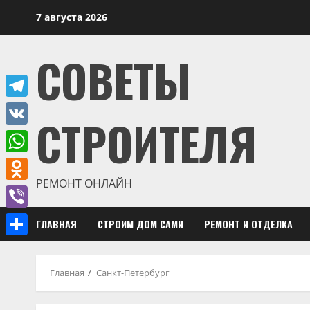
Перейти
7 августа 2026
к
содержимому
СОВЕТЫ
Telegram
СТРОИТЕЛЯ
VK
WhatsApp
РЕМОНТ ОНЛАЙН
Odnoklassniki
Viber
ГЛАВНАЯ
СТРОИМ ДОМ САМИ
РЕМОНТ И ОТДЕЛКА
Отправить
Главная
Санкт-Петербург