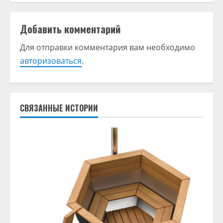
о
л
Добавить комментарий
ж
Для отправки комментария вам необходимо
авторизоваться
.
и
т
ь
СВЯЗАННЫЕ ИСТОРИИ
ч
т
е
н
и