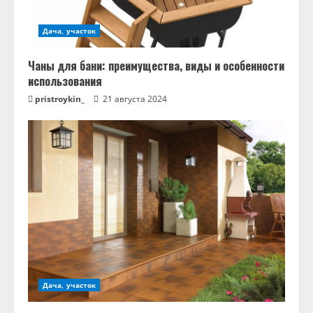
е
Дача, участок
Чаны для бани: преимущества, виды и особенности
использования
pristroykin_
21 августа 2024
Дача, участок