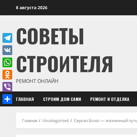
Перейти
8 августа 2026
к
содержимому
СОВЕТЫ
Telegram
СТРОИТЕЛЯ
VK
WhatsApp
РЕМОНТ ОНЛАЙН
Odnoklassniki
Viber
ГЛАВНАЯ
СТРОИМ ДОМ САМИ
РЕМОНТ И ОТДЕЛКА
Отправить
Главная
Uncategorised
Серкан Болат — жизненный путь