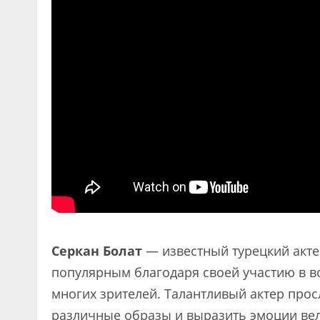
Серкан Болат
— известный турецкий актер
популярным благодаря своей участию в в
многих зрителей. Талантливый актер прос
различные образы и выразить эмоции вел