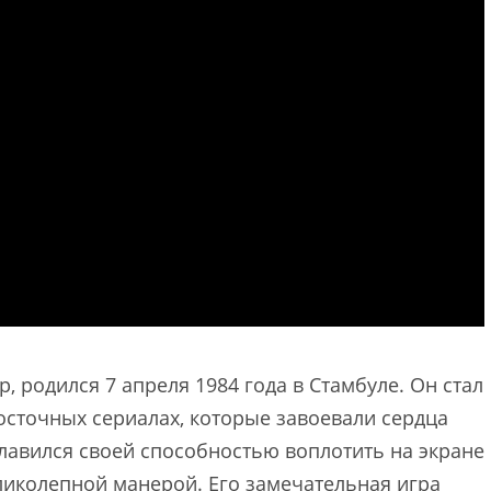
, родился 7 апреля 1984 года в Стамбуле. Он стал
осточных сериалах, которые завоевали сердца
лавился своей способностью воплотить на экране
иколепной манерой. Его замечательная игра