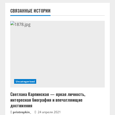
ь
СВЯЗАННЫЕ ИСТОРИИ
ч
т
е
н
и
е
Uncategorised
Светлана Карпинская — яркая личность,
интересная биография и впечатляющие
достижения
pristroykin_
24 апреля 2021