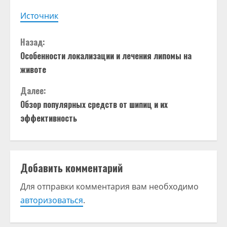
Источник
П
Назад:
Особенности локализации и лечения липомы на
р
животе
о
Далее:
д
Обзор популярных средств от шипиц и их
эффективность
о
л
Добавить комментарий
ж
Для отправки комментария вам необходимо
и
авторизоваться
.
т