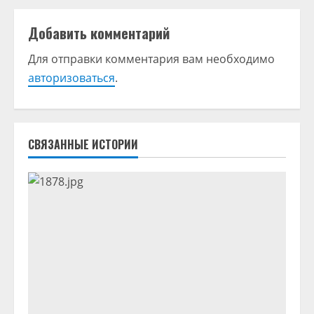
ж
и
Добавить комментарий
т
Для отправки комментария вам необходимо
авторизоваться
.
ь
ч
т
СВЯЗАННЫЕ ИСТОРИИ
е
н
и
е