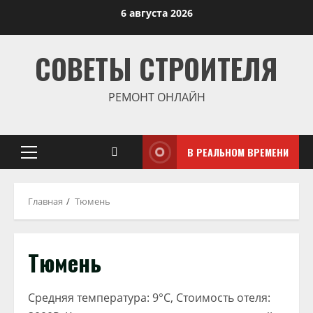
Перейти
6 августа 2026
к
содержимому
СОВЕТЫ СТРОИТЕЛЯ
РЕМОНТ ОНЛАЙН
В РЕАЛЬНОМ ВРЕМЕНИ
Основное
меню
Главная
Тюмень
Тюмень
Средняя температура: 9°C, Стоимость отеля: