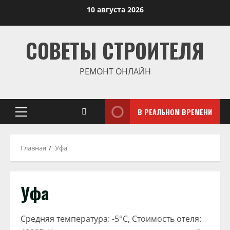
Перейти
10 августа 2026
к
содержимому
СОВЕТЫ СТРОИТЕЛЯ
РЕМОНТ ОНЛАЙН
В РЕАЛЬНОМ ВРЕМЕНИ
Основное
меню
Главная
Уфа
Уфа
Средняя температура: -5°C, Стоимость отеля: