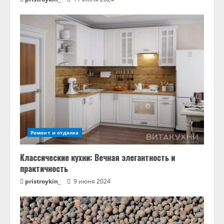
е
Ремонт и отделка
Классические кухни: Вечная элегантность и
практичность
pristroykin_
9 июня 2024