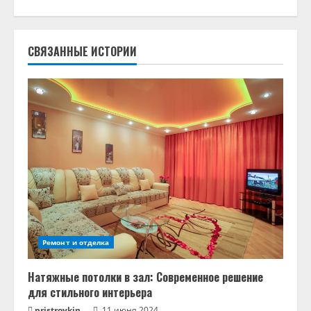
о
л
СВЯЗАННЫЕ ИСТОРИИ
ж
и
т
ь
ч
т
е
Ремонт и отделка
н
Натяжные потолки в зал: Современное решение
и
для стильного интерьера
pristroykin_
11 июня 2024