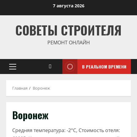
Перейти
7 августа 2026
к
содержимому
СОВЕТЫ СТРОИТЕЛЯ
РЕМОНТ ОНЛАЙН
В РЕАЛЬНОМ ВРЕМЕНИ
Основное
меню
Главная
Воронеж
Воронеж
Средняя температура: -2°C, Стоимость отеля: