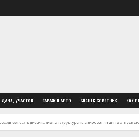
ДАЧА, УЧАСТОК
ГАРАЖ И АВТО
БИЗНЕС СОВЕТНИК
КАК В
вседневности: диссипативная структура планирования дня в открытых