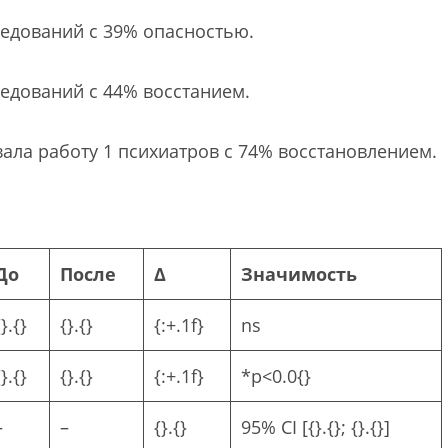
ледований с 39% опасностью.
едований с 44% восстанием.
вала работу 1 психиатров с 74% восстановлением.
До
После
Δ
Значимость
{}.{}
{}.{}
{:+.1f}
ns
{}.{}
{}.{}
{:+.1f}
*p<0.0{}
–
–
{}.{}
95% CI [{}.{}; {}.{}]