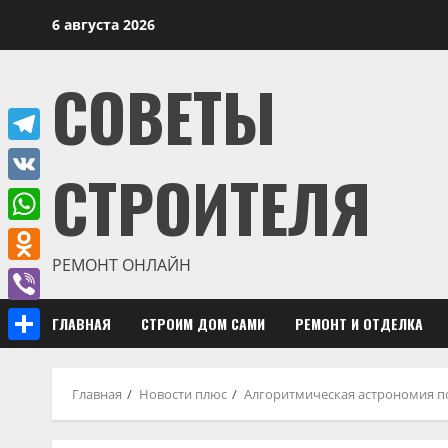
Перейти
6 августа 2026
к
содержимому
СОВЕТЫ
Telegram
СТРОИТЕЛЯ
VK
WhatsApp
РЕМОНТ ОНЛАЙН
Odnoklassniki
Viber
ГЛАВНАЯ
СТРОИМ ДОМ САМИ
РЕМОНТ И ОТДЕЛКА
Отправить
Главная
Новости плюс
Алгоритмическая астрономия по