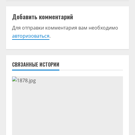
ж
и
Добавить комментарий
т
Для отправки комментария вам необходимо
авторизоваться
.
ь
ч
т
СВЯЗАННЫЕ ИСТОРИИ
е
н
и
е