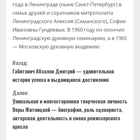
года в Ленинграде (ныне Санкт-Петербург) в
семье друзей и соратников митрополита
Ленинградского Алексия (Симанского), Софии
Ивановны Гундяевых. В 1960 году он окончил
Ленинградскую духовную семинарию, а в 1965
— Московскую духовную академию.
П
Назад:
Габитович Абзалов Дмитрий — удивительная
р
история успеха и выдающиеся достижения
о
Далее:
д
Уникальная и многосторонняя творческая личность
Веры Житницкой — биография, роль сценариста,
о
актерская деятельность и смена режиссерского
кресла
л