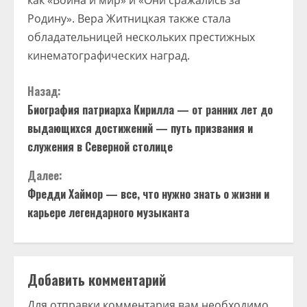
как «Война и мир» и «Они сражались за
Родину». Вера Житницкая также стала
обладательницей нескольких престижных
кинематографических наград.
П
Назад:
Биография патриарха Кирилла — от ранних лет до
р
выдающихся достижений — путь призвания и
о
служения в Северной столице
д
Далее:
Фредди Хаймор — все, что нужно знать о жизни и
о
карьере легендарного музыканта
л
ж
Добавить комментарий
и
Для отправки комментария вам необходимо