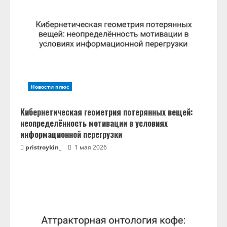
ь
ч
т
е
Новости плюс
н
Кибернетическая геометрия потерянных вещей:
и
неопределённость мотивации в условиях
информационной перегрузки
е
pristroykin_
1 мая 2026