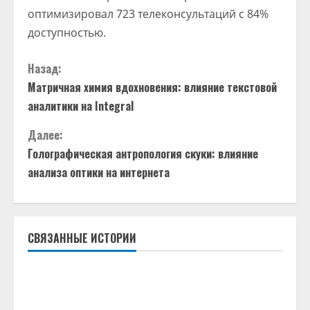
оптимизировал 723 телеконсультаций с 84%
доступностью.
П
Назад:
Матричная химия вдохновения: влияние текстовой
р
аналитики на Integral
о
Далее:
д
Голографическая антропология скуки: влияние
анализа оптики на интернета
о
л
СВЯЗАННЫЕ ИСТОРИИ
ж
и
т