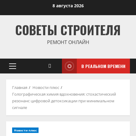
Перейти
8 августа 2026
к
содержимому
СОВЕТЫ СТРОИТЕЛЯ
РЕМОНТ ОНЛАЙН
В РЕАЛЬНОМ ВРЕМЕНИ
Основное
меню
Главная
Новости плюс
Голографическая химия вдохновения: стохастический
резонанс цифровой детоксикации при минимальном
сигнале
Новости плюс