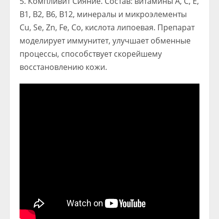
Компливит Сияние. Состав: витамины А, С, Е,
В1, В2, В6, В12, минералы и микроэлементы
Cu, Se, Zn, Fe, Co, кислота липоевая. Препарат
моделирует иммунитет, улучшает обменные
процессы, способствует скорейшему
восстановлению кожи.