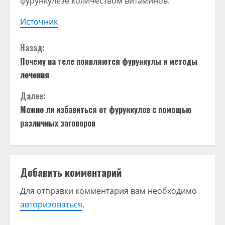
фурункулезе количеством витаминов.
Источник
П
Назад:
Почему на теле появляются фурункулы и методы
р
лечения
о
Далее:
д
Можно ли избавиться от фурункулов с помощью
различных заговоров
о
л
Добавить комментарий
ж
Для отправки комментария вам необходимо
и
авторизоваться
.
т