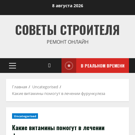
Перейти
8 августа 2026
к
содержимому
СОВЕТЫ СТРОИТЕЛЯ
РЕМОНТ ОНЛАЙН
В РЕАЛЬНОМ ВРЕМЕНИ
Основное
меню
Главная
Uncategorised
Какие витамины помогут в лечении фурункулеза
Uncategorised
Какие витамины помогут в лечении