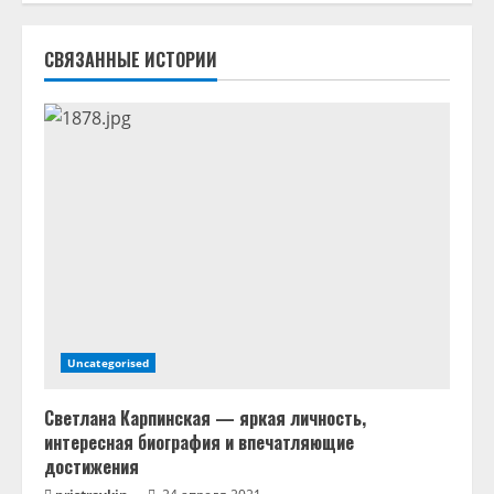
ь
СВЯЗАННЫЕ ИСТОРИИ
ч
т
е
н
и
е
Uncategorised
Светлана Карпинская — яркая личность,
интересная биография и впечатляющие
достижения