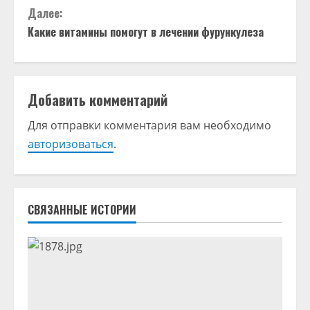
д
Далее:
о
Какие витамины помогут в лечении фурункулеза
л
ж
Добавить комментарий
и
Для отправки комментария вам необходимо
т
авторизоваться
.
ь
ч
СВЯЗАННЫЕ ИСТОРИИ
т
е
н