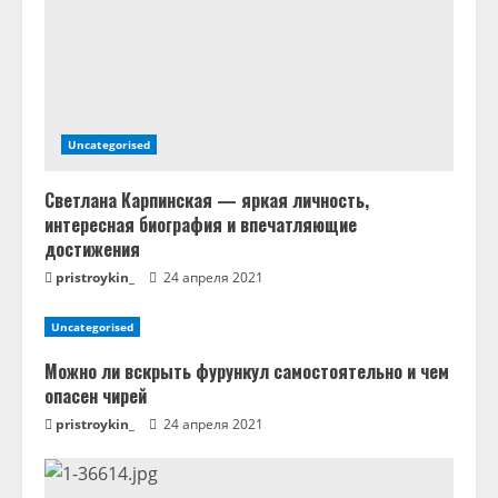
и
е
Uncategorised
Светлана Карпинская — яркая личность,
интересная биография и впечатляющие
достижения
pristroykin_
24 апреля 2021
Uncategorised
Можно ли вскрыть фурункул самостоятельно и чем
опасен чирей
pristroykin_
24 апреля 2021